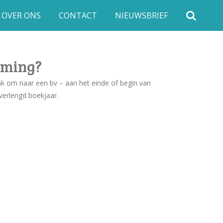
OVER ONS
CONTACT
NIEUWSBRIEF
eming?
k om naar een bv – aan het einde of begin van
verlengd boekjaar.