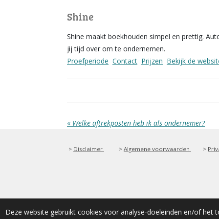
Shine
Shine maakt boekhouden simpel en prettig. Autom
jij tijd over om te ondernemen.
Proefperiode
Contact
Prijzen
Bekijk de websit
«
Welke aftrekposten heb ik als ondernemer?
>
Disclaimer
>
Algemene voorwaarden
>
Priv
© 2025 Starten.nl
Deze website gebruikt cookies voor analyse-doeleinden en/of het t