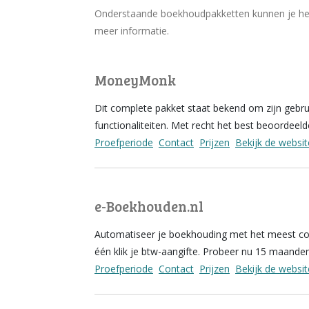
Onderstaande boekhoudpakketten kunnen je helpe
meer informatie.
MoneyMonk
Dit complete pakket staat bekend om zijn gebruik
functionaliteiten. Met recht het best beoordeeld
Proefperiode
Contact
Prijzen
Bekijk de websit
e-Boekhouden.nl
Automatiseer je boekhouding met het meest co
één klik je btw-aangifte. Probeer nu 15 maanden
Proefperiode
Contact
Prijzen
Bekijk de websit