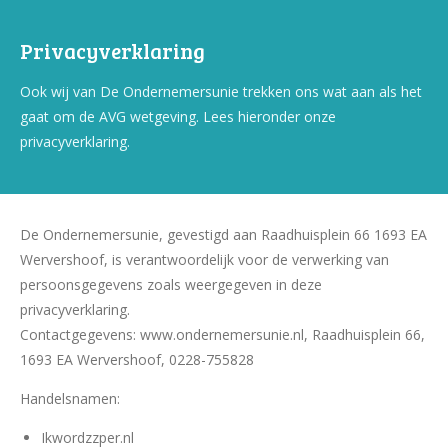
Privacyverklaring
Ook wij van De Ondernemersunie trekken ons wat aan als het
gaat om de AVG wetgeving. Lees hieronder onze
privacyverklaring.
De Ondernemersunie, gevestigd aan Raadhuisplein 66 1693 EA
Wervershoof, is verantwoordelijk voor de verwerking van
persoonsgegevens zoals weergegeven in deze
privacyverklaring.
Contactgegevens: www.ondernemersunie.nl, Raadhuisplein 66,
1693 EA Wervershoof, 0228-755828
Handelsnamen:
Ikwordzzper.nl