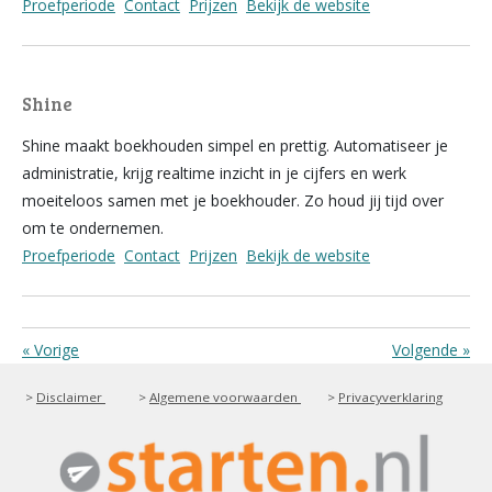
Proefperiode
Contact
Prijzen
Bekijk de website
Shine
Shine maakt boekhouden simpel en prettig. Automatiseer je
administratie, krijg realtime inzicht in je cijfers en werk
moeiteloos samen met je boekhouder. Zo houd jij tijd over
om te ondernemen.
Proefperiode
Contact
Prijzen
Bekijk de website
«
Vorige
Volgende
»
>
Disclaimer
>
Algemene voorwaarden
>
Privacyverklaring