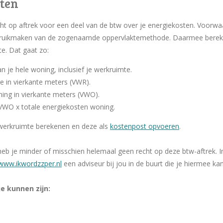
sten
ht op aftrek voor een deel van de btw over je energiekosten. Voorw
 gebruikmaken van de zogenaamde oppervlaktemethode. Daarmee bereke
te. Dat gaat zo:
n je hele woning, inclusief je werkruimte.
e in vierkante meters (VWR).
ning in vierkante meters (VWO).
VWO x totale energiekosten woning.
 werkruimte berekenen en deze als
kostenpost opvoeren
.
n heb je minder of misschien helemaal geen recht op deze btw-aftrek. 
www.ikwordzzper.nl
een adviseur bij jou in de buurt die je hiermee ka
e kunnen zijn: