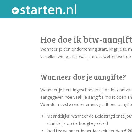
Ga
direct
naar
de
Hoe doe ik btw-aangif
hoofdinhoud
Wanneer je een onderneming start, krijg je te m
vertellen we je alles wat je moet weten over de
Wanneer doe je aangifte?
Wanneer je bent ingeschreven bij de KvK ontvang
aangegeven hoe vaak je aangifte moet doen en 
Voor de meeste ondernemers geldt een aangifte 
Maandelijks: wanneer de Belastingdienst jouw
schriftelijk op de hoogte gesteld;
Jaarlijks: wanneer je per jaar minder dan € 