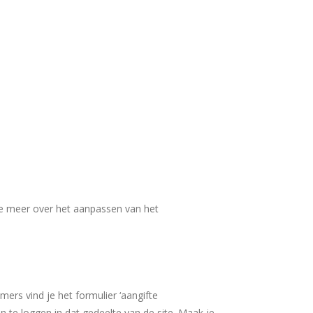
je meer over het aanpassen van het
mers vind je het formulier ‘aangifte
n te loggen in dat gedeelte van de site. Maak je