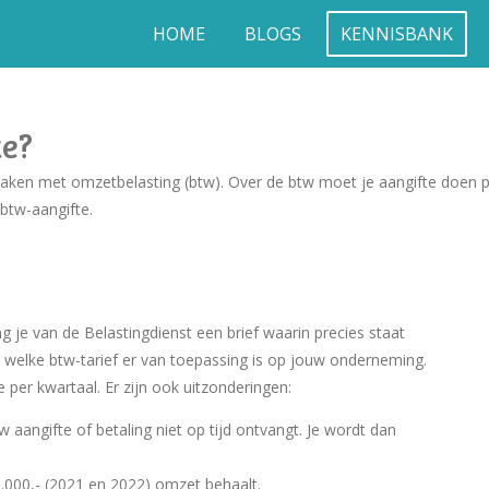
HOME
BLOGS
KENNISBANK
te?
aken met omzetbelasting (btw). Over de btw moet je aangifte doen per 
 btw-aangifte.
 je van de Belastingdienst een brief waarin precies staat
welke btw-tarief er van toepassing is op jouw onderneming.
per kwartaal. Er zijn ook uitzonderingen:
 aangifte of betaling niet op tijd ontvangt. Je wordt dan
20.000,- (2021 en 2022) omzet behaalt.