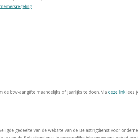
rnemersregeling
.
 de btw-aangifte maandelijks of jaarlijks te doen. Via
deze link
lees 
beveiligde gedeelte van de website van de Belastingdienst voor onderne
eb je van de Belastingdienst je persoonlijke inloggegevens gehad om i