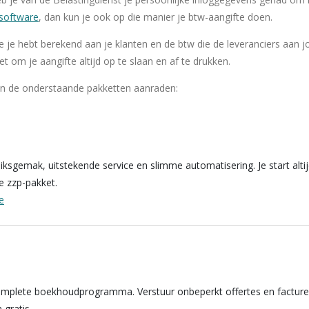
esoftware
, dan kun je ook op die manier je btw-aangifte doen.
e je hebt berekend aan je klanten en de btw die de leveranciers aan j
et om je aangifte altijd op te slaan en af te drukken.
n de onderstaande pakketten aanraden:
sgemak, uitstekende service en slimme automatisering. Je start altijd
e zzp-pakket.
e
mplete boekhoudprogramma. Verstuur onbeperkt offertes en facture
 gratis.