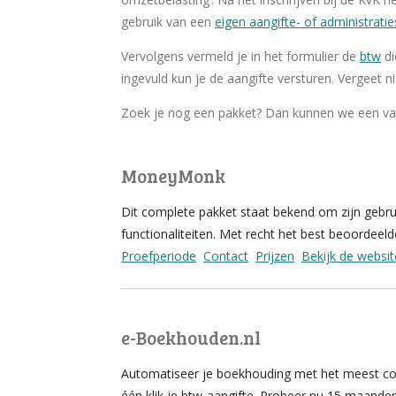
gebruik van een
eigen aangifte- of administrati
Vervolgens vermeld je in het formulier de
btw
di
ingevuld kun je de aangifte versturen. Vergeet ni
Zoek je nog een pakket? Dan kunnen we een va
MoneyMonk
Dit complete pakket staat bekend om zijn gebruik
functionaliteiten. Met recht het best beoordeeld
Proefperiode
Contact
Prijzen
Bekijk de websit
e-Boekhouden.nl
Automatiseer je boekhouding met het meest co
één klik je btw-aangifte. Probeer nu 15 maanden