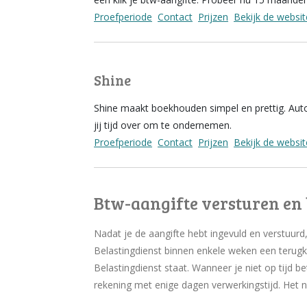
Proefperiode
Contact
Prijzen
Bekijk de websit
Shine
Shine maakt boekhouden simpel en prettig. Autom
jij tijd over om te ondernemen.
Proefperiode
Contact
Prijzen
Bekijk de websit
Btw-aangifte versturen en 
Nadat je de aangifte hebt ingevuld en verstuurd,
Belastingdienst binnen enkele weken een terugko
Belastingdienst staat. Wanneer je niet op tijd b
rekening met enige dagen verwerkingstijd. Het na