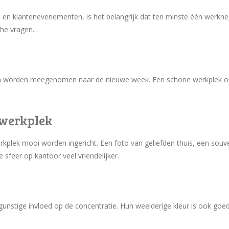
n en klantenevenementen, is het belangrijk dat ten minste één werkne
che vragen.
 worden meegenomen naar de nieuwe week. Een schone werkplek op 
 werkplek
lek mooi worden ingericht. Een foto van geliefden thuis, een souveni
feer op kantoor veel vriendelijker.
unstige invloed op de concentratie. Hun weelderige kleur is ook goe