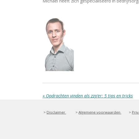
Michael heeft zich gespecialiseerd in bedrijfsor
«
Opdrachten vinden als zzp’er: 5 tips en tricks
>
Disclaimer
>
Algemene voorwaarden
>
Priv