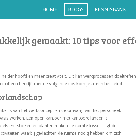
HOME
BLOGS
KENNISBANK
kelijk gemaakt: 10 tips voor effe
helder hoofd en meer creativiteit. Dit kan werkprocessen doeltreffe
r of een bedrijf, met de volgende tips kom je al een heel eind.
oorlandschap
ankelijk van het werkconcept en de omvang van het personeel.
basis werken. Een open kantoor met kantooreilanden is
fels en -stoelen en planten maken de ruimte losser. Ligt de
activiteiten waarbij gedachten de ruimte nodig hebben om zich