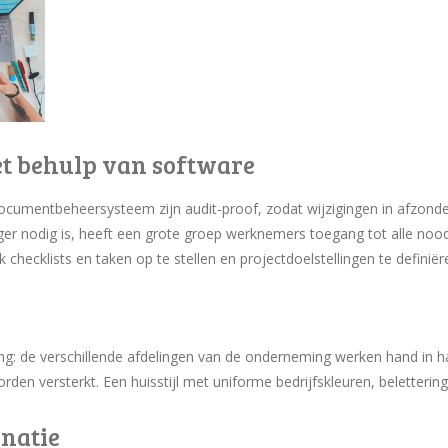
et behulp van software
documentbeheersysteem zijn audit-proof, zodat wijzigingen in afzon
ger nodig is, heeft een grote groep werknemers toegang tot alle nood
hecklists en taken op te stellen en projectdoelstellingen te definiër
ing: de verschillende afdelingen van de onderneming werken hand in ha
den versterkt. Een huisstijl met uniforme bedrijfskleuren, belettering
inatie