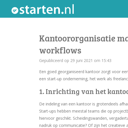
Ga
direct
naar
de
Kantoororganisatie mak
hoofdinhoud
workflows
Gepubliceerd op 29 juni 2021 om 15:43
Een goed georganiseerd kantoor zorgt voor een 
een start-up onderneming, het werk als freelance
1. Inrichting van het kant
De indeling van een kantoor is grotendeels afh
Start-ups hebben meestal teams die op project
hiervoor geschikt. Scheidingswanden, vergaderta
nadruk op communicatie? Of zijn het creatieve 